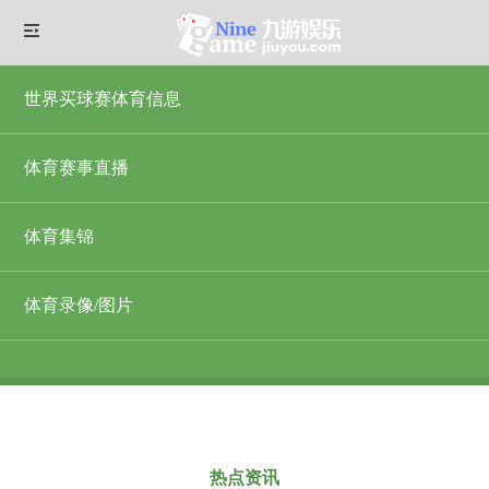
世界买球赛体育信息
体育赛事直播
体育集锦
体育录像/图片
热点资讯