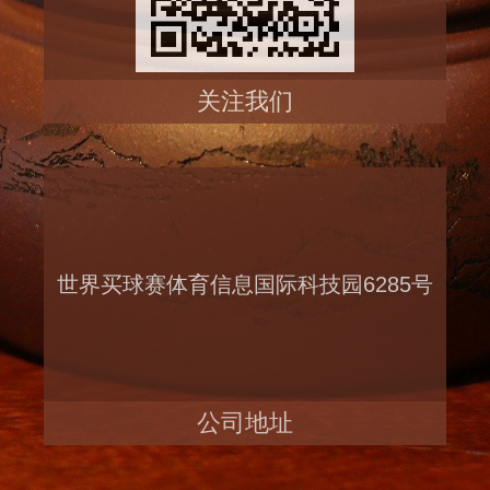
关注我们
世界买球赛体育信息国际科技园6285号
公司地址