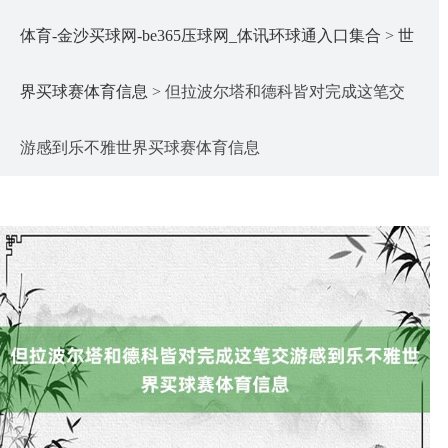
体育-金沙买球网-be365压球网_体讯环球通入口集合
>
世
界买球赛体育信息
> 但拉波尔塔和德科皆对完成这笔交
游感到乐不雅世界买球赛体育信息