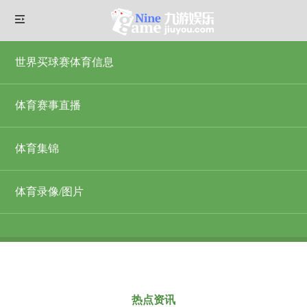
世界买球赛体育信息
体育赛事直播
体育集锦
体育录像/图片
热点资讯