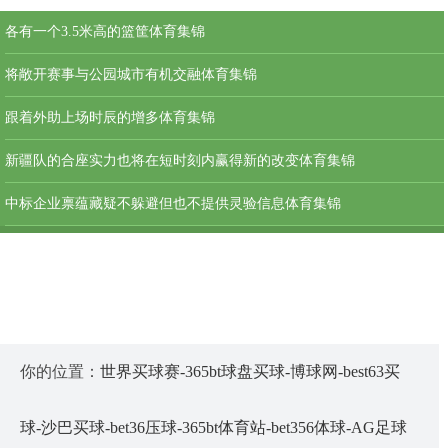
各有一个3.5米高的篮筐体育集锦
将敞开赛事与公园城市有机交融体育集锦
跟着外助上场时辰的增多体育集锦
新疆队的合座实力也将在短时刻内赢得新的改变体育集锦
中标企业禀蕴藏疑不躲避但也不提供灵验信息体育集锦
你的位置：
世界买球赛-365bt球盘买球-博球网-best63买
球-沙巴买球-bet36压球-365bt体育站-bet356体球-AG足球