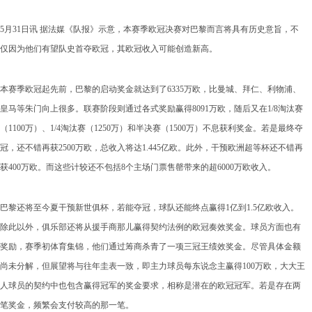
5月31日讯 据法媒《队报》示意，本赛季欧冠决赛对巴黎而言将具有历史意旨，不
仅因为他们有望队史首夺欧冠，其欧冠收入可能创造新高。
本赛季欧冠起先前，巴黎的启动奖金就达到了6335万欧，比曼城、拜仁、利物浦、
皇马等朱门向上很多。联赛阶段则通过各式奖励赢得8091万欧，随后又在1/8淘汰赛
（1100万）、1/4淘汰赛（1250万）和半决赛（1500万）不息获利奖金。若是最终夺
冠，还不错再获2500万欧，总收入将达1.445亿欧。此外，干预欧洲超等杯还不错再
获400万欧。而这些计较还不包括8个主场门票售罄带来的超6000万欧收入。
巴黎还将至今夏干预新世俱杯，若能夺冠，球队还能终点赢得1亿到1.5亿欧收入。
除此以外，俱乐部还将从援手商那儿赢得契约法例的欧冠奏效奖金。球员方面也有
奖励，赛季初体育集锦，他们通过筹商杀青了一项三冠王绩效奖金。尽管具体金额
尚未分解，但展望将与往年圭表一致，即主力球员每东说念主赢得100万欧，大大王
人球员的契约中也包含赢得冠军的奖金要求，相称是潜在的欧冠冠军。若是存在两
笔奖金，频繁会支付较高的那一笔。