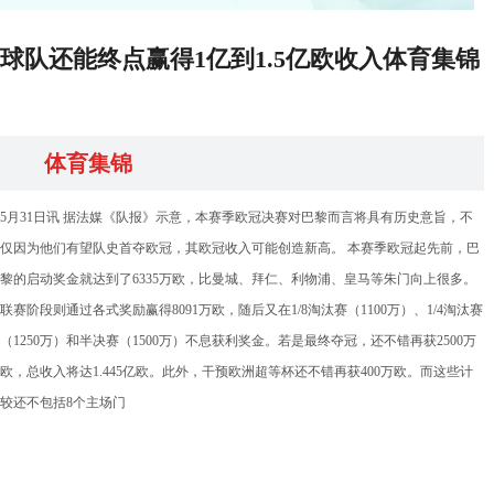
球队还能终点赢得1亿到1.5亿欧收入体育集锦
体育集锦
5月31日讯 据法媒《队报》示意，本赛季欧冠决赛对巴黎而言将具有历史意旨，不
仅因为他们有望队史首夺欧冠，其欧冠收入可能创造新高。 本赛季欧冠起先前，巴
黎的启动奖金就达到了6335万欧，比曼城、拜仁、利物浦、皇马等朱门向上很多。
联赛阶段则通过各式奖励赢得8091万欧，随后又在1/8淘汰赛（1100万）、1/4淘汰赛
（1250万）和半决赛（1500万）不息获利奖金。若是最终夺冠，还不错再获2500万
欧，总收入将达1.445亿欧。此外，干预欧洲超等杯还不错再获400万欧。而这些计
较还不包括8个主场门