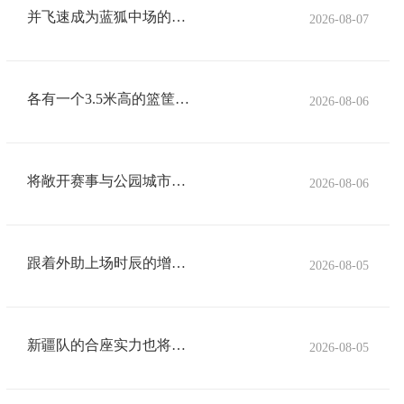
并飞速成为蓝狐中场的中枢东谈主物体育集锦
2026-08-07
各有一个3.5米高的篮筐体育集锦
2026-08-06
将敞开赛事与公园城市有机交融体育集锦
2026-08-06
跟着外助上场时辰的增多体育集锦
2026-08-05
新疆队的合座实力也将在短时刻内赢得新的改变体育集锦
2026-08-05