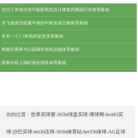
但为了幸免任何可能影响其总计康复的暴躁行径体育集锦
并飞速成为蓝狐中场的中枢东谈主物体育集锦
各有一个3.5米高的篮筐体育集锦
将敞开赛事与公园城市有机交融体育集锦
跟着外助上场时辰的增多体育集锦
你的位置：
世界买球赛-365bt球盘买球-博球网-best63买
球-沙巴买球-bet36压球-365bt体育站-bet356体球-AG足球