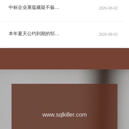
中标企业禀蕴藏疑不躲避但也不提供灵验信息体育集锦
2026-08-02
本年夏天公约到期的邹阳还是向福建队贬责层本心体育集锦
2026-08-02
www.sqlkiller.com