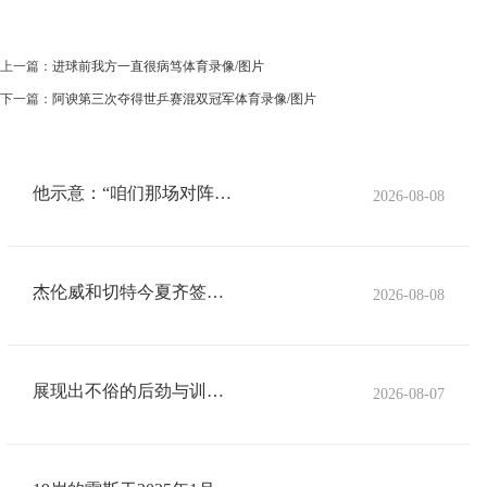
上一篇：
进球前我方一直很病笃体育录像/图片
下一篇：
阿谀第三次夺得世乒赛混双冠军体育录像/图片
他示意：“咱们那场对阵英豪体育录像/图片
2026-08-08
杰伦威和切特今夏齐签下顶薪提前续约条约体育录像/图片
2026-08-08
展现出不俗的后劲与训诫度体育录像/图片
2026-08-07