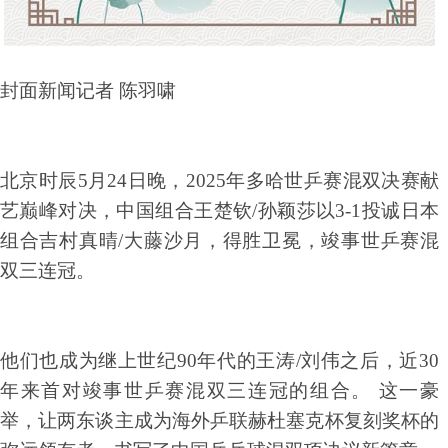
封面新闻记者 陈羽啸
北京时辰5月24日晚，2025年多哈世乒赛混双决赛献
艺巅峰对决，中国组合王楚钦/孙颖莎以3-1投诚日本
组合吉村真晴/大藤沙月，得胜卫冕，竣事世乒赛混
双三连冠。
他们也成为继上世纪90年代的王涛/刘伟之后，近30
年来首对竣事世乒赛混双三连冠的组合。 这一豪
举，让两东谈主成为海外乒联赫杜塞克杯复刻奖杯的