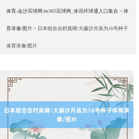
体育-金沙买球网-be365压球网_体讯环球通入口集合
>
体
育录像/图片
> 日本组合吉村真晴/大藤沙月虽为16号种子
体育录像/图片