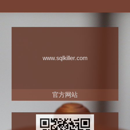
www.sqlkiller.com
官方网站