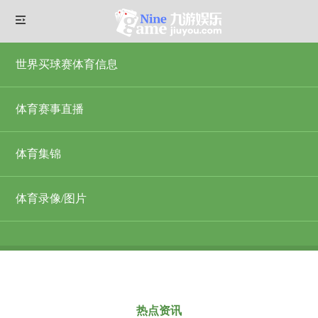
世界买球赛体育信息
体育赛事直播
体育集锦
体育录像/图片
热点资讯