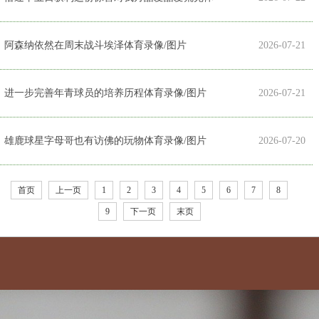
育录像/图片
阿森纳依然在周末战斗埃泽体育录像/图片
2026-07-21
进一步完善年青球员的培养历程体育录像/图片
2026-07-21
雄鹿球星字母哥也有访佛的玩物体育录像/图片
2026-07-20
首页
上一页
1
2
3
4
5
6
7
8
9
下一页
末页