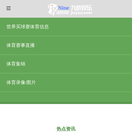
世界买球赛体育信息
体育赛事直播
体育集锦
体育录像/图片
热点资讯