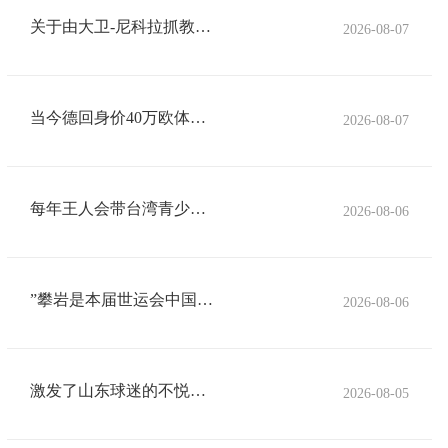
关于由大卫-尼科拉抓教的克雷莫纳而言体育赛事直播
2026-08-07
当今德回身价40万欧体育赛事直播
2026-08-07
每年王人会带台湾青少年到大陆疏通体育赛事直播
2026-08-06
”攀岩是本届世运会中国代表团的要点夺金时势之一体育赛事直播
2026-08-06
激发了山东球迷的不悦体育赛事直播
2026-08-05