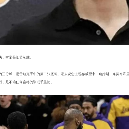
决，时常是细节制胜。
的三分球，是雷迪克手中的第二张底牌。湖东说念主现存威望中，詹姆斯、东契奇和
后，是不输任何宿将的训戒千里淀。