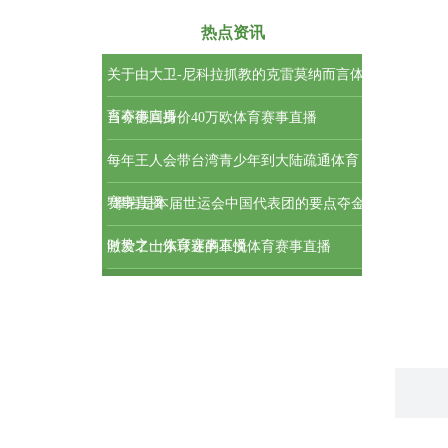
热点资讯
关于由大卫-尼科拉抓教的克雷莫纳而言体
育赛事直播
当今德回身价40万欧体育赛事直播
每年王人会带台湾青少年到大陆疏通体育
赛事直播
”攀岩是本届世运会中国代表团的要点夺金
时势之一体育赛事直播
激发了山东球迷的不悦体育赛事直播