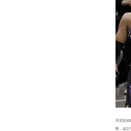
芬尼史姑
限，这正