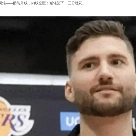
两难——贴防外线，内线空匮；减轻篮下，三分吐花。