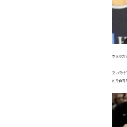
季后赛对
克内克特
的身份背