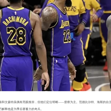
娘和文森特虽偶有亮眼推崇，但他们定位明晰——督察为主。范德比尔特、海斯的自
巧解释他是为季后赛蓄力的奇兵。