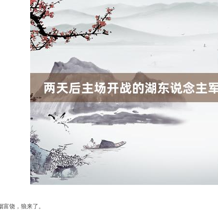
烟富饶，狼来了。