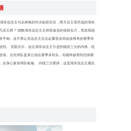
播
 湖东说念主与丛林狼的对决如箭在弦，两天后主场开战的湖东
几张王牌？ 细数湖东说念主主帅雷迪克的保留实力，竟发现他
杀手锏。这不禁让东说念主念念起曩昔名帅波波维奇的赛季布
放招。 克勒贝尔，这位湖东说念主引进的能投三分的内线，统
登场。当先球队盘算让他在赛季末转头，却最终缺席到旧例赛
，全身心参加球队检修。 内线三分要挟，这是湖东说念主顽抗