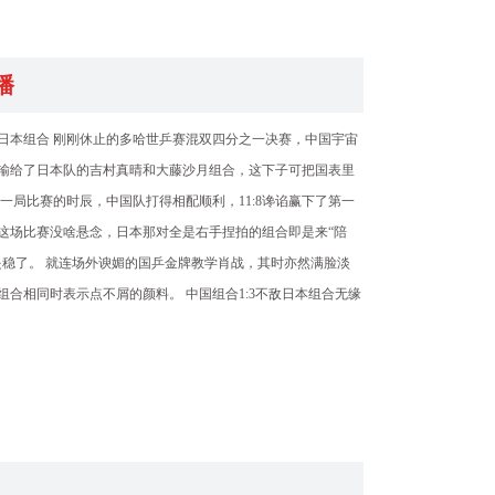
播
日本组合 刚刚休止的多哈世乒赛混双四分之一决赛，中国宇宙
输给了日本队的吉村真晴和大藤沙月组合，这下子可把国表里
一局比赛的时辰，中国队打得相配顺利，11:8谗谄赢下了第一
这场比赛没啥悬念，日本那对全是右手捏拍的组合即是来“陪
是稳了。 就连场外谀媚的国乒金牌教学肖战，其时亦然满脸淡
合相同时表示点不屑的颜料。 中国组合1:3不敌日本组合无缘