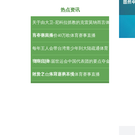
热点资讯
关于由大卫-尼科拉抓教的克雷莫纳而言体
育赛事直播
当今德回身价40万欧体育赛事直播
每年王人会带台湾青少年到大陆疏通体育
赛事直播
”攀岩是本届世运会中国代表团的要点夺金
时势之一体育赛事直播
激发了山东球迷的不悦体育赛事直播