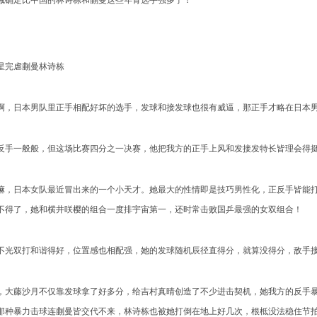
诫确定比中国的林诗栋和蒯曼这些年青选手强多了！
星完虐蒯曼林诗栋
啊，日本男队里正手相配好坏的选手，发球和接发球也很有威逼，那正手才略在日本
反手一般般，但这场比赛四分之一决赛，他把我方的正手上风和发接发特长皆理会得
嘛，日本女队最近冒出来的一个小天才。她最大的性情即是技巧男性化，正反手皆能
不得了，她和横井咲樱的组合一度排宇宙第一，还时常击败国乒最强的女双组合！
不光双打和谐得好，位置感也相配强，她的发球随机辰径直得分，就算没得分，敌手
，大藤沙月不仅靠发球拿了好多分，给吉村真晴创造了不少进击契机，她我方的反手
那种暴力击球连蒯曼皆交代不来，林诗栋也被她打倒在地上好几次，根柢没法稳住节