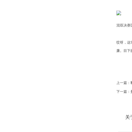
混双决赛
哎呀，这
廉。目下
上一篇：
下一篇：