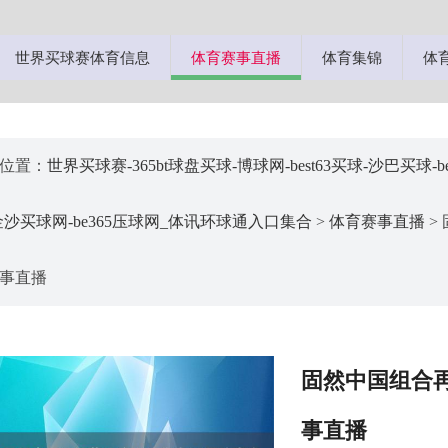
世界买球赛体育信息
体育赛事直播
体育集锦
体
位置：
世界买球赛-365bt球盘买球-博球网-best63买球-沙巴买球-bet
金沙买球网-be365压球网_体讯环球通入口集合
>
体育赛事直播
>
事直播
固然中国组合再
事直播