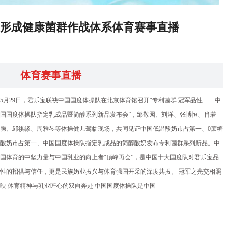
形成健康菌群作战体系体育赛事直播
体育赛事直播
5月29日，君乐宝联袂中国国度体操队在北京体育馆召开“专利菌群 冠军品性——中
国国度体操队指定乳成品暨简醇系列新品发布会”，邹敬园、刘洋、张博恒、肖若
腾、邱祺缘、周雅琴等体操健儿驾临现场，共同见证中国低温酸奶市占第一、0蔗糖
酸奶市占第一、中国国度体操队指定乳成品的简醇酸奶发布专利菌群系列新品。中
国体育的中坚力量与中国乳业的向上者“顶峰再会”，是中国十大国度队对君乐宝品
性的招供与信任，更是民族奶业振兴与体育强国开采的深度共振。 冠军之光交相照
映 体育精神与乳业匠心的双向奔赴 中国国度体操队是中国