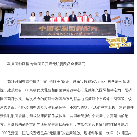
破局菌种独揽 专利菌群开启无职责酸奶全新期间
菌种时间曾是中国乳业的“卡脖子”祸患，君乐宝投资5亿元诞生科学养分筹划
院，建成领有1000余株优质乳酸菌的菌种储藏中心，见效加入国际菌种定约，阻碍
国际菌种独揽。这次发布的简醇专利菌群系列新品包括简醇个东说念主绵薄装、饮
用家庭装、勺吃凝固型以及常温礼品装等，不竭“0蔗糖、低GI”中枢上风，通过10种
活性乳酸菌发酵，形成健康菌群作战体系，共同看管肠说念健康，以更清洁的配
方、更健康的品性重新界说家庭健康饮品标杆，首款代表家具简醇吨吨桶单瓶含
1000亿活菌，匡助浪费者已矣“无腹担”的健康解放。现场邹敬园、刘洋、张博恒共