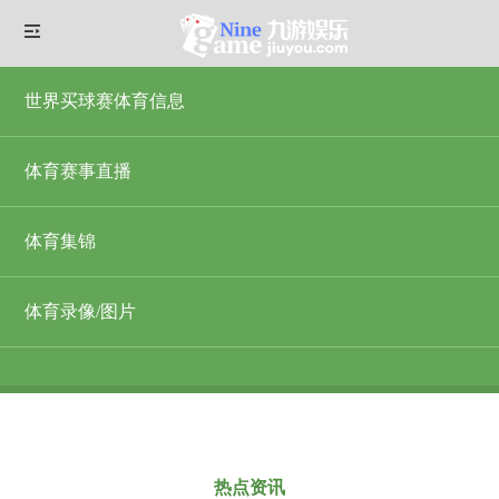
世界买球赛体育信息
体育赛事直播
体育集锦
体育录像/图片
热点资讯