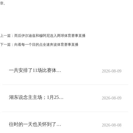
章。
上一篇：
而后伊尔迪兹和穆阿尼连入两球体育赛事直播
下一篇：
向着每一个目的点全速奔波体育赛事直播
一共安排了11场比赛体育赛事直播
2026-08-09
湖东说念主主场；1月25日体育赛事直播
2026-08-09
往时的一天也关怀到了全运会女篮成年组经验赛体育赛事直播
2026-08-08